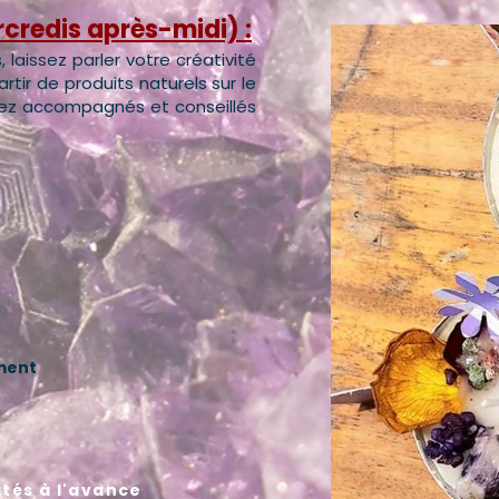
rcredis après-midi) :
 laissez parler votre créativité
rtir de produits naturels sur le
ez accompagnés et conseillés
ment
ités à l'avance