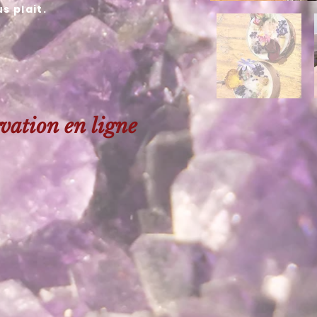
us plait.
rvation en ligne