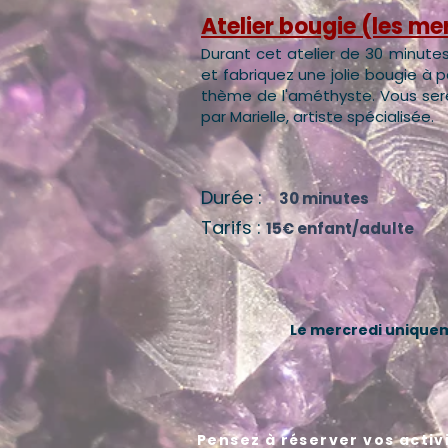
Atelier bougie (les me
Durant cet atelier de 30 minutes,
et fabriquez une jolie bougie à pa
thème de l'améthyste. Vous ser
par Marielle, artiste spécialisée.
Durée :
30 minutes
Tarifs :
15€ enfant/adulte
Le mercredi unique
Pensez à réserver vos activ