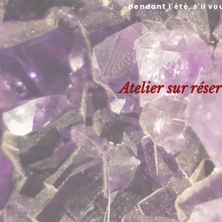
pendant l'été, s'il vo
Atelier
sur rése