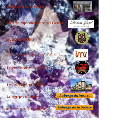
Boutique Aux Pierres Fines
Artisan bijoutier Damien Gazel
BuBo Bijouterie
Laboratoire Magma et Volcans
Le volcan de Lemptégy
Le Castel Saint Roch
Auberge du Vernet
Auberge du Vernet
Auberge de la Source
Auberge de la Source
Camping de Bellevue
Camping de Bellevue
Biotope éditions