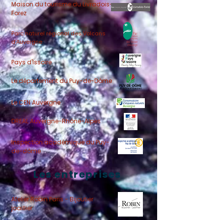
Maison du tourisme du Livradois-
Forez
Parc naturel régional des Volcans
d'Auvergne
Pays d'Issoire
Le département du Puy-de-Dôme
Le CEN Auvergne
DREAL Auvergne-Rhône-Alpes
Inspection académique du Puy-
de-dôme
Les entreprises
Atelier Robin Paris - Bijoutier
joaillier