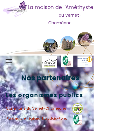
La maison de l'Améthyste
au Vernet-
Chaméane
Nos partenaires
Les organismes publics
Commune du Vernet-Chaméane
Parc naturel régional Livradois-Forez