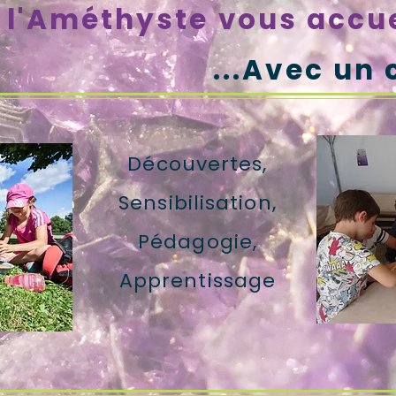
l'Améthyste vous accuei
...Avec un
Découvertes,
Sensibilisation,
Pédagogie,
Apprentissage