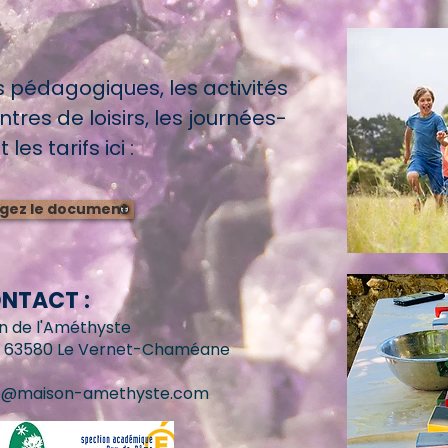
s pédagogiques, les activités
tres de loisirs, les journées-
 les tarifs ici :
gez le document
NTACT :
n de l'Améthyste
, 63580 Le Vernet-Chaméane
o@maison-amethyste.com