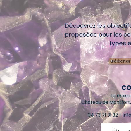
Découvrez les objectif
proposées pour les cen
types et
Téléchar
CO
La maiso
Château de Montfort
04 73 71 31 32 -
inf