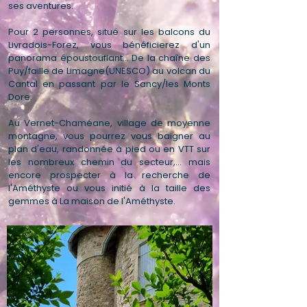
ses aventures.
Pour 2 personnes, situé sur les balcons du
Livradois-Forez, vous bénéficierez d'un
panorama époustouflant... De la chaîne des
Puy/faille de Limagne(UNESCO) au volcan du
Cantal en passant par le Sancy/les Monts
Dore.
Au Vernet-Chaméane, village de moyenne
montagne, vous pourrez vous baigner au
plan d'eau, randonnée à pied ou en
VTT
sur
les nombreux chemin du secteur,... mais
encore prospecter à la recherche de
l'Améthyste ou vous initié à la taille des
gemmes à
La maison de l'Améthyste
.