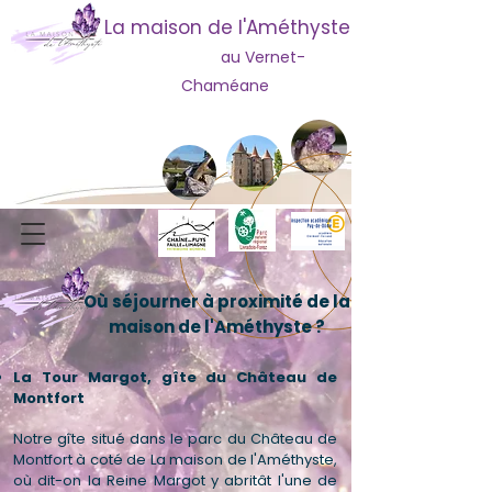
La maison de l'Améthyste
au Vernet-
Chaméane
Où séjourner à proximité de la
maison de l'Améthyste ?
La Tour Margot, gîte du Château de
Montfort
Notre gîte situé dans le parc du Château de
Montfort à coté de La maison de l'Améthyste,
où dit-on la Reine Margot y abritât l'une de