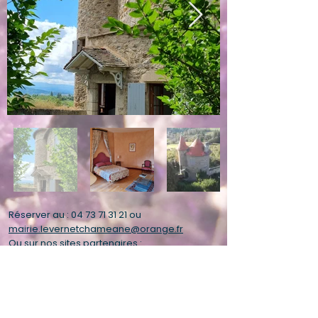
Réserver au :
04 73 71 31 21
ou
mairie.levernetchameane@orange.fr
Ou sur nos sites partenaires :
La tour Margot, hébergement à La
maison de l'Améthyste sur le site du
Château de Montfort
Gîte de la Tour Margot_AirBNB.fr