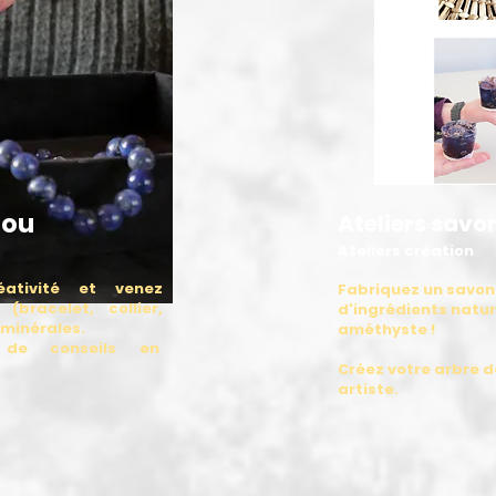
jou
Ateliers savo
Ateliers création
éativité et venez
​Fabriquez un savo
(bracelet, collier,
d'ingrédients natur
 minérales.
améthyste !
 de conseils en
Créez votre arbre d
artiste.