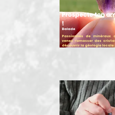
Prospecte ton a
!
Balade
Passionnés de minéraux o
venez ramasser des crista
découvrir la géologie locale