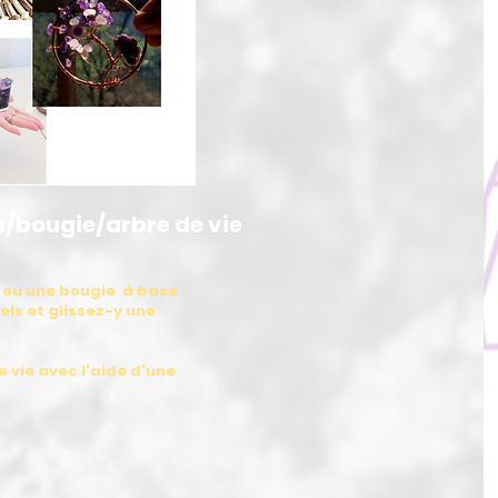
n/bougie/arbre de vie
n ou une bougie à base
els et glissez-y une
e vie avec l'aide d'une