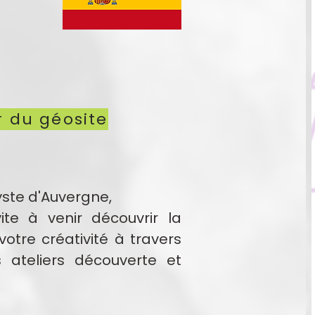
r du géosite
yste d'Auvergne,
te à venir découvrir la
otre créativité à travers
ateliers découverte et