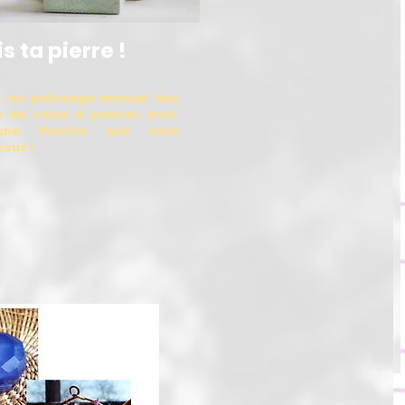
is ta pierre !
ez au polissage manuel des
e de cales à poncer, puis
 une fluorite que vous
ous !