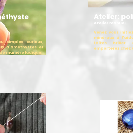
Atelier: pol
méthyste
Atelier manuel
Venez vous initi
minéraux à l'aid
u simples curieux,
faites briller
ux d'améthystes et
emporterez chez v
 de manière ludique.