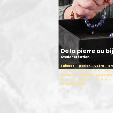
De la pierre au bi
Atelier création
Laissez parler votre cr
confectionner votre bijou 
boucles d’oreilles) en perles
Vous pourrez profitez
lithothérapie.