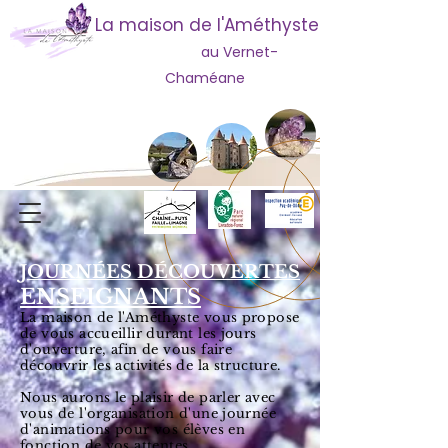
La maison de l'Améthyste
au Vernet-
Chaméane
JOURNÉES DÉCOUVERTES
ENSEIGNANTS
La maison de l'Améthyste vous propose
de vous accueillir durant les jours
d'ouverture, afin de vous faire
découvrir les activités de la structure.
Nous aurons le plaisir de parler avec
vous de l'organisation d'une journée
d'animations pour vos élèves en
fonction de vos attentes.