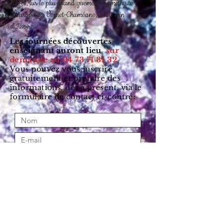
élèves, sur le plus grand gisement d'améthyste
d'Europe au Vernet-Chaméane, à 20 min
d'Issoire.
Les journées découvertes
enseignant auront lieu
sur
demande au
04 73 71 31 32
Vous pouvez vous inscrire
gratuitement et prendre des
informations, dès à présent, via le
formulaire de contact ci-contre: