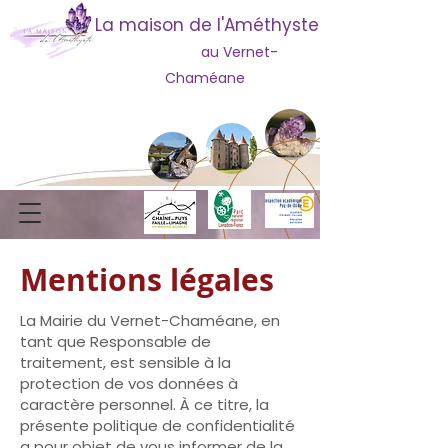
La maison de l'Améthyste
au Vernet-
Chaméane
Mentions légales
La Mairie du Vernet-Chaméane, en
tant que Responsable de
traitement, est sensible à la
protection de vos données à
caractère personnel. À ce titre, la
présente politique de confidentialité
a pour objet de vous informer de la