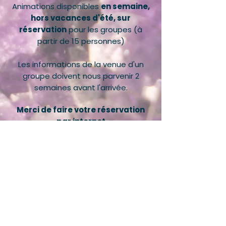
Animations disponibles
en semaine,
hors vacances d'été, sur
réservation
pour les groupes (à
partir de 15 personnes)
Les informations de la venue d'un
groupe doivent nous parvenir 2
semaines avant l'arrivée.
Merci de faire votre réservation
par internet
sur le mail :
info@maison-
amethyste.com
ou
par téléphone :
04 73 71 31 32