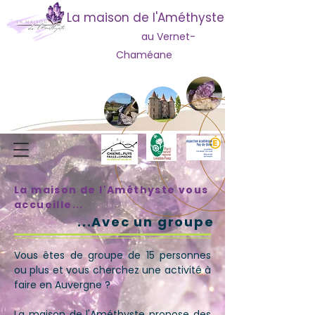
La maison de l'Améthyste
au Vernet-
Chaméane
La maison de l'Améthyste vous
accueille...
...Avec un groupe
Vous êtes de groupe de 15 personnes
ou plus et vous cherchez une activité à
faire en Auvergne ?
La maison de l'Améthyste propose des